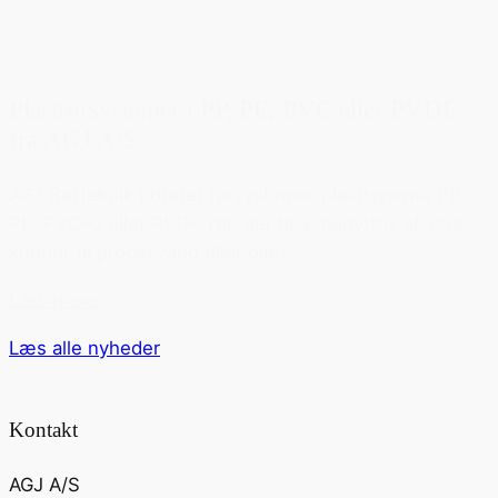
Plastrørsystemer i PP, PE, PVC eller PVDF
fra AGJ A/S
AGJ Rørteknik udfører rørsystemer plasttyperne PP,
PE, PVC-U eller PVDF-rør, der bl.a. benyttes af vore
kunder til procesvand eller olie-...
Læs mere
Læs alle nyheder
Kontakt
AGJ A/S