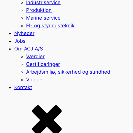
Industriservice
Produktion
Marine service
El- og styringsteknik
Nyheder
Jobs
Om AGJ A/S
Værdier
Certificeringer
Arbejdsmiljø, sikkerhed og sundhed
Videoer
Kontakt