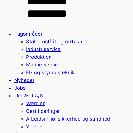
Fagområder
Stål-, rustfrit og rørteknik
Industriservice
Produktion
Marine service
El- og styringsteknik
Nyheder
Jobs
Om AGJ A/S
Værdier
Certificeringer
Arbejdsmiljø, sikkerhed og sundhed
Videoer