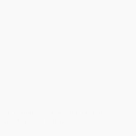
AGJ Stainless & Rørteknik foretager
investeringer i Kalundborg
AGJ’s CNC-styret kantpresse og tilhørende