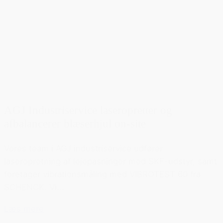
AGJ Industriservice laseropretter og
afbalancerer blæserhjul on-site
Vores team i AGJ industriservice udfører
laseropretning af lejepasninger med SKF-udstyr, samt
foretager vibrationsmåling med VIBROTEST 60 fra
SCHENCK. Vi...
Læs mere