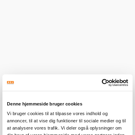
AGJ A/S solgt til RENT Holding ApS
Smedevirksomheden AGJ A/S i Kalundborg, er netop
Denne hjemmeside bruger cookies
solgt til Rent Holding ApS der bl.a. også ejer el-
Vi bruger cookies til at tilpasse vores indhold og
installationsvirksomheden Multi-Tech A/S i...
annoncer, til at vise dig funktioner til sociale medier og til
Læs mere
at analysere vores trafik. Vi deler også oplysninger om
din brug af vores hjemmeside med vores partnere inden