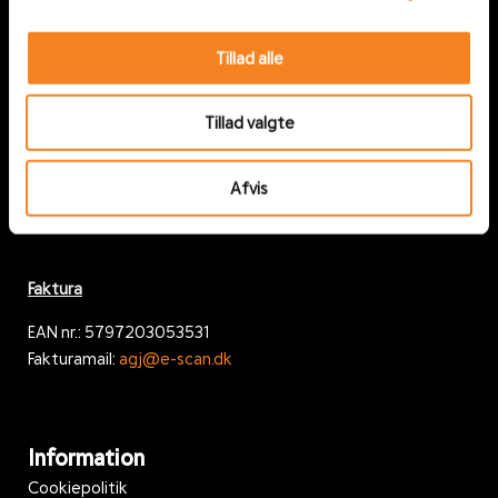
Tillad alle
Om os
Tillad valgte
Om AGJ
Job hos AGJ
Afvis
Nyheder
Faktura
EAN nr.: 5797203053531
Fakturamail:
agj@e-scan.dk
Information
Cookiepolitik