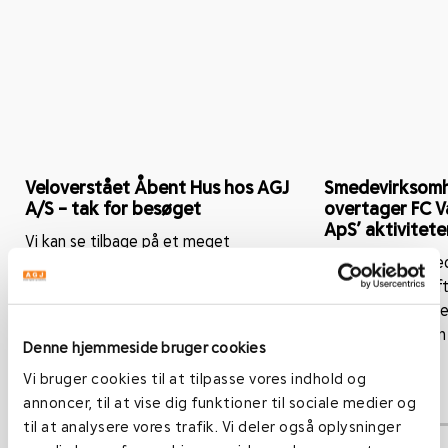
Veloverstået Åbent Hus hos AGJ
Smedevirksomh
A/S – tak for besøget
overtager FC V
ApS’ aktivitete
Vi kan se tilbage på et meget
Smedevirksomhed
velbesøgt Åbent Hus, hvor vi havde
netop indgået af
fornøjelsen af at byde kunder,
af aktiver, aktiv
samarbejdspartnere, leverandører...
fra virksomheden
Denne hjemmeside bruger cookies
ApS. FC...
Vi bruger cookies til at tilpasse vores indhold og
Læs mere
annoncer, til at vise dig funktioner til sociale medier og
til at analysere vores trafik. Vi deler også oplysninger