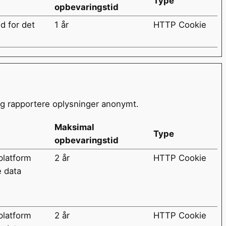
Type
opbevaringstid
d for det
1 år
HTTP Cookie
og rapportere oplysninger anonymt.
Maksimal
Type
opbevaringstid
platform
2 år
HTTP Cookie
e data
platform
2 år
HTTP Cookie