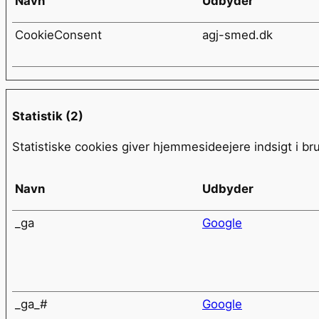
Navn
Udbyder
CookieConsent
agj-smed.dk
Statistik (2)
Statistiske cookies giver hjemmesideejere indsigt i 
Navn
Udbyder
_ga
Google
_ga_#
Google