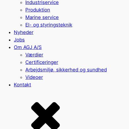
Industriservice
Produktion
Marine service
El- og styringsteknik
Nyheder
Jobs
Om AGJ A/S
Værdier
Certificeringer
Arbejdsmiljø, sikkerhed og sundhed
Videoer
Kontakt