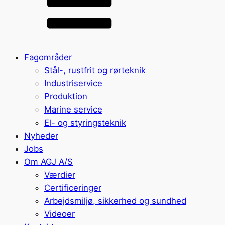
Fagområder
Stål-, rustfrit og rørteknik
Industriservice
Produktion
Marine service
El- og styringsteknik
Nyheder
Jobs
Om AGJ A/S
Værdier
Certificeringer
Arbejdsmiljø, sikkerhed og sundhed
Videoer