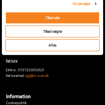
Vis detaljer
Tillad alle
Om os
Om AGJ
Tillad valgte
Job hos AGJ
Nyheder
Afvis
Faktura
EAN nr.: 5797203053531
Fakturamail:
agj@e-scan.dk
Information
Cookiepolitik