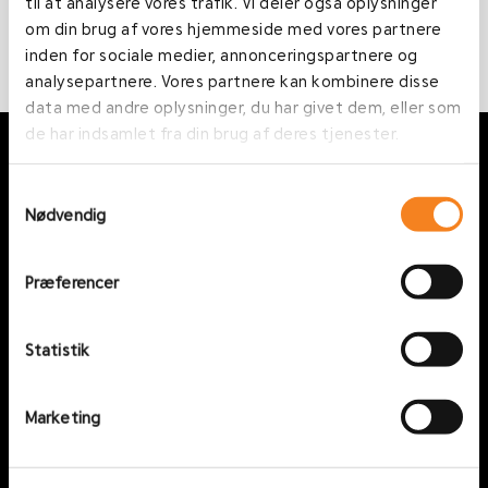
til at analysere vores trafik. Vi deler også oplysninger
Læs alle nyheder
om din brug af vores hjemmeside med vores partnere
inden for sociale medier, annonceringspartnere og
analysepartnere. Vores partnere kan kombinere disse
data med andre oplysninger, du har givet dem, eller som
de har indsamlet fra din brug af deres tjenester.
Kontakt
Samtykkevalg
Nødvendig
AGJ A/S
Juelsmindevej 3,
4400 Kalundborg
Præferencer
+45 57 80 44 00
kontakt@agj-smed.dk
Statistik
CVR: 33545517
Marketing
Miljøpolitik