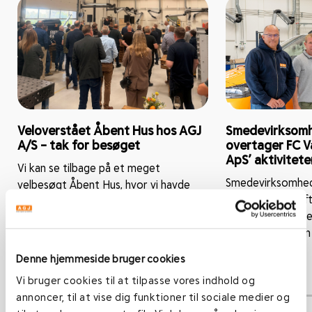
Veloverstået Åbent Hus hos AGJ
Smedevirksomh
A/S – tak for besøget
overtager FC V
ApS’ aktivitete
Vi kan se tilbage på et meget
Smedevirksomhed
velbesøgt Åbent Hus, hvor vi havde
netop indgået af
fornøjelsen af at byde kunder,
af aktiver, aktiv
samarbejdspartnere, leverandører...
fra virksomheden
ApS. FC...
Denne hjemmeside bruger cookies
Læs mere
Vi bruger cookies til at tilpasse vores indhold og
annoncer, til at vise dig funktioner til sociale medier og