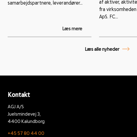
af aktiver, aktiv
samarbejdspartnere, leverandører...
fra virksomheden
ApS. FC...
Læs mere
Læs alle nyheder
Kontakt
AGJ A/S
Juelsmindevej 3,
4400 Kalundborg
+45 57 80 44 00