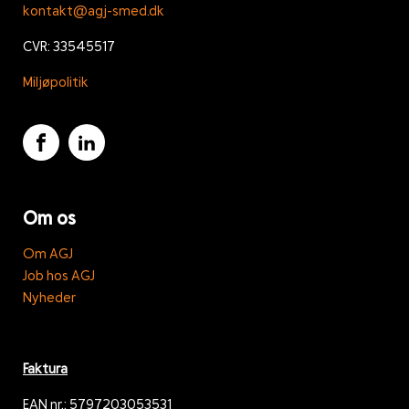
kontakt@agj-smed.dk
CVR: 33545517
Miljøpolitik
Om os
Om AGJ
Job hos AGJ
Nyheder
Faktura
EAN nr.: 5797203053531