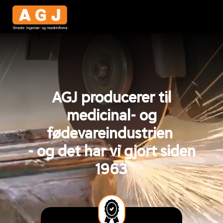
AGJ producerer til
medicinal- og
fødevareindustrien
- og det har vi gjort siden
1963