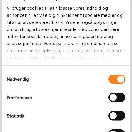
Marine service
Vi bruger cookies til at tilpasse vores indhold og
Reparation og service i skibsindustrien
annoncer, til at vise dig funktioner til sociale medier og
Læs mere
til at analysere vores trafik. Vi deler også oplysninger
om din brug af vores hjemmeside med vores partnere
inden for sociale medier, annonceringspartnere og
analysepartnere. Vores partnere kan kombinere disse
OM AGJ
Vi samarbejder med
data med andre oplysninger, du har givet dem, eller som
de har indsamlet fra din brug af deres tjenester.
Danmarks mest krævende
kunder - og det er vi stolte af!
Samtykkevalg
Nødvendig
AGJ A/S er et 100 % danskejet smede- ingeniør og
maskinfirma, der beskæftiger mere end 90
Præferencer
medarbejdere med opgaveløsning hos danske
industrikunder.
Statistik
Vi har siden 1963 leveret smede- og rørarbejde til
medicinal- og fødevareindustrien, samt leveret rør- og