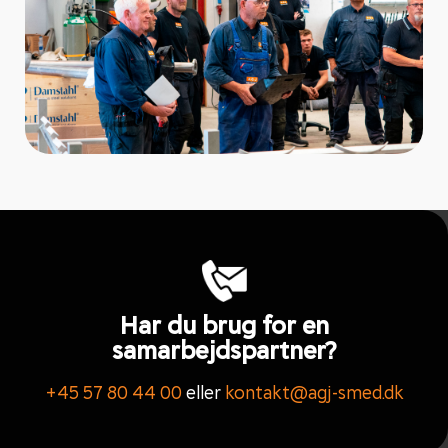
Har du brug for en
samarbejdspartner?
+45 57 80 44 00
eller
kontakt@agj-smed.dk